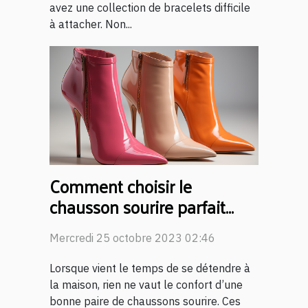
avez une collection de bracelets difficile
à attacher. Non...
Comment choisir le
chausson sourire parfait
pour votre confort quotidien
Mercredi 25 octobre 2023 02:46
Lorsque vient le temps de se détendre à
la maison, rien ne vaut le confort d’une
bonne paire de chaussons sourire. Ces