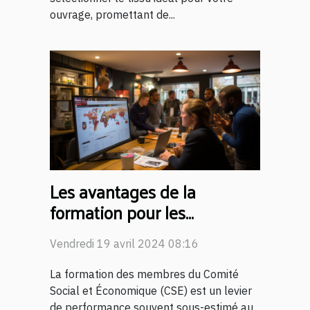
ouvrage, promettant de...
Les avantages de la
formation pour les
membres du CSE :
Vendredi 19 avril 2024 08:16
compétences accrues et
meilleure représentation
La formation des membres du Comité
Social et Économique (CSE) est un levier
de performance souvent sous-estimé au