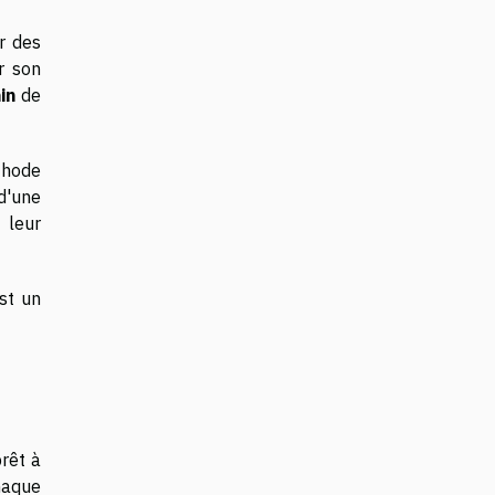
r des
r son
in
de
thode
 d'une
 leur
st un
prêt à
haque