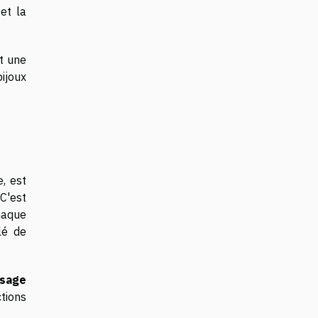
et la
t une
bijoux
e, est
 C'est
haque
lé de
ssage
ctions