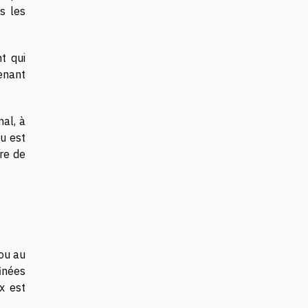
us les
t qui
tenant
nal, à
ou est
re de
jou au
finées
x est