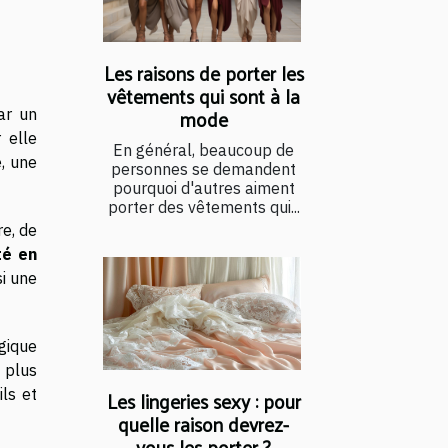
Les raisons de porter les
vêtements qui sont à la
mode
ar un
r elle
En général, beaucoup de
, une
personnes se demandent
pourquoi d'autres aiment
porter des vêtements qui...
re, de
té en
si une
gique
 plus
ils et
Les lingeries sexy : pour
quelle raison devrez-
vous les porter ?