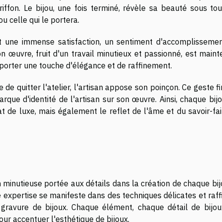
Griffon. Le bijou, une fois terminé, révèle sa beauté sous to
ou celle qui le portera.
sent une immense satisfaction, un sentiment d'accomplissemen
on œuvre, fruit d'un travail minutieux et passionné, est main
pporter une touche d'élégance et de raffinement.
e quitter l'atelier, l'artisan appose son poinçon. Ce geste fi
arque d'identité de l'artisan sur son œuvre. Ainsi, chaque bij
t de luxe, mais également le reflet de l'âme et du savoir-fai
on minutieuse portée aux détails dans la création de chaque bi
ette expertise se manifeste dans des techniques délicates et raf
 gravure de bijoux. Chaque élément, chaque détail de bijou
r accentuer l'esthétique de bijoux.